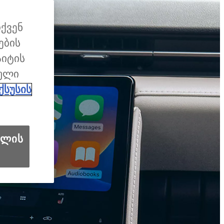
თქვენ
ების
აიტის
გული
ქსუსის
ილის