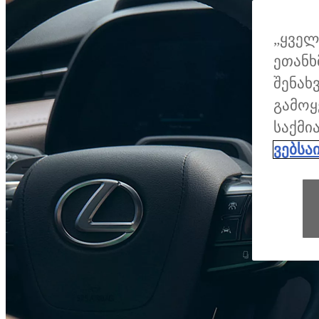
„ყველ
ეთანხ
შენახ
გამოყ
საქმი
ვებსა