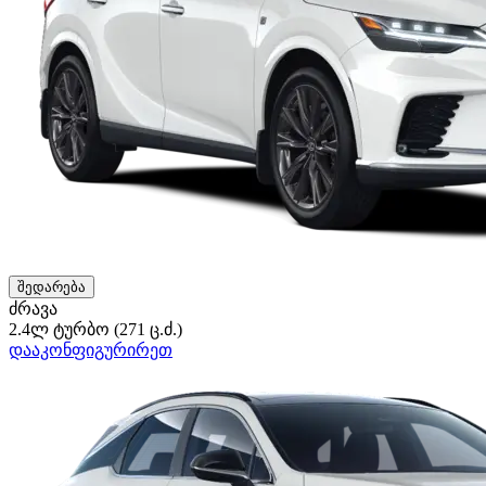
შედარება
ძრავა
2.4ლ ტურბო (271 ც.ძ.)
დააკონფიგურირეთ