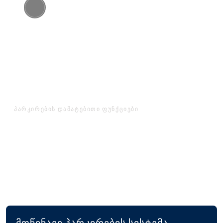
პარკირების დამატებითი ფუნქციები
პარკირების გაუმჯობესებული
სისტემა საიმედო და
მოსახერხებელი
პარკირებისთვის.
მოწინავე პარკირების სისტემა,