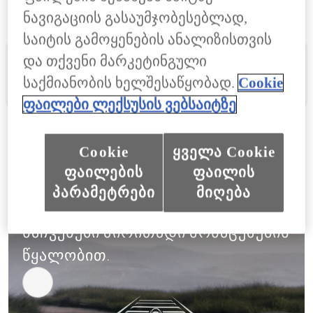
ნავიგაციის გასაუმჯობესებლად,
საიტის გამოყენების ანალიზისთვის
და თქვენი მარკეტინგული
შექმენით თქვენი იდეალური NX
საქმიანობის ხელშესაწყობად.
Cookie
დააკონფიგურირეთ თქვენი NX
ფაილები ლექსუსის ვებსაიტზე
Cookie
ყველა Cookie
ᲡᲐᲞᲠᲝᲔᲥᲪᲘᲝ ᲒᲐᲛᲝᲡᲐᲮᲣᲚᲔᲑᲐ ᲡᲐᲥᲐᲠᲔ ᲛᲘᲜᲐᲖᲔ (HUD)
ფაილების
ფაილის
მოახდინეთ კონცენტრაცია გზაზე,
პარამეტრები
მიღება
საქარე მინის ქვედა ნაწილზე
ნაჩვენები ძირითადი მონაცემების
წყალობით.