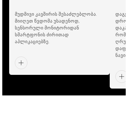
მუდმივი კავშირის შესაძლებლობა.
დაგე
მიიღეთ წვდომა უსადენოდ,
დროშ
სენსორული მონიტორიდან
დაკა
სმარტფონის ძირითად
რომლ
აპლიკაციებზე.
ღრუბ
დაფუ
ნავი