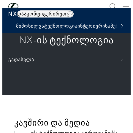
მთავარ კონტენტზე გადასვლა
(დააჭირეთ შესვლას)
NX
დააკონფიგურირეთ
მიმოხილვა
ტექნოლოგია
ინტერიერი
სამუშაო მო
NX-ის ტექნოლოგია
გადასვლა
კავშირი და მედია