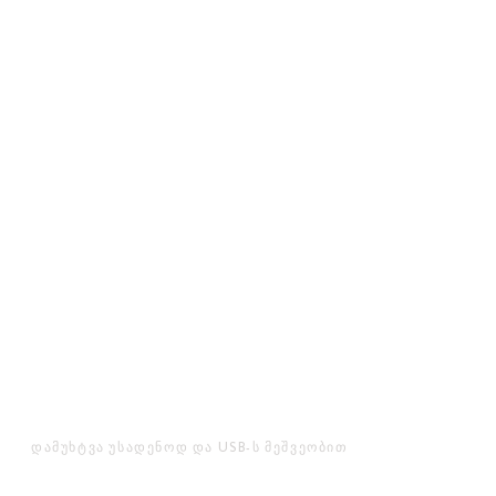
ჩაკეტეთ ან გააღეთ თქვენი ავტომობილი
ნებისმიერი ადგილიდან და მიანიჭეთ
სრული ოპერაციული წვდომა ხუთამდე
ადამიანს.
დამუხტვა უსადენოდ და USB-ს მეშვეობით
მოწყობილობების მარტივად