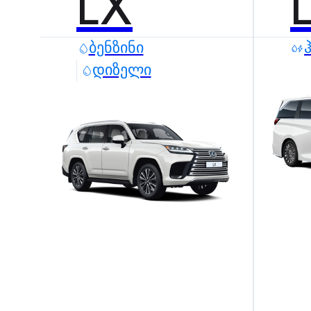
LX
ᲑᲔᲜᲖᲘᲜᲘ
ᲓᲘᲖᲔᲚᲘ