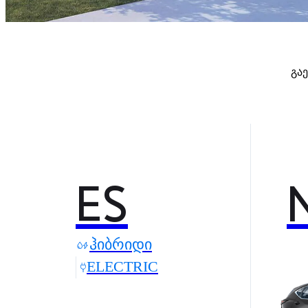
გა
ES
ᲰᲘᲑᲠᲘᲓᲘ
ELECTRIC