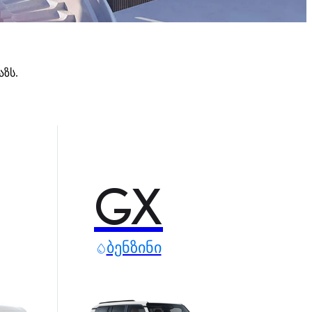
ზს.
GX
ᲑᲔᲜᲖᲘᲜᲘ