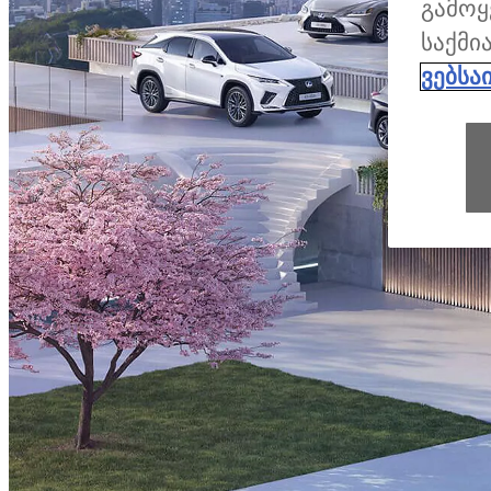
გამოყ
საქმი
ვებსა