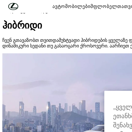
მთავარ კონტენტზე გადასვლა
(დააჭირეთ შესვლას)
ავტომობილები
მფლობელთათვ
ახალი ავტომობილები
ჰიბრიდი
ჩვენ გთავაზობთ თვითდამუხტვადი ჰიბრიდების ყველაზე ფ
დინამიკური სედანი თუ გასაოცარი ქროსოვერი. აარჩიეთ 
„ყველ
ეთანხ
შენახ