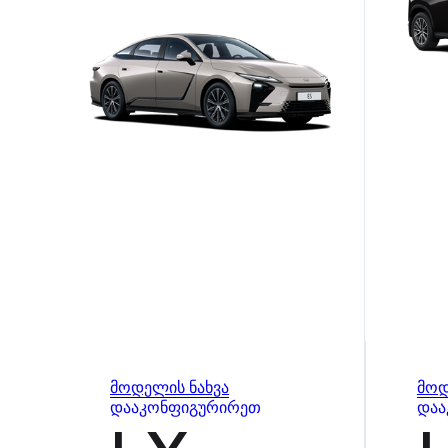
მოდელის ნახვა
მოდ
დააკონფიგურირეთ
დაა