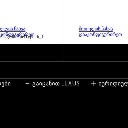
ელის ნახვა
მოდელის ნახვა
აკონფიგურირეთ
დააკონფიგურირეთ
ults/ge/ka?fuelType=h_1
ები
გაიცანით LEXUS
იურიდიუ