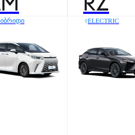
LM
RZ
ᲰᲘᲑᲠᲘᲓᲘ
ELECTRIC