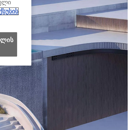
გული
ქსუსის
ილის