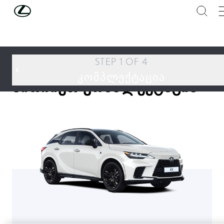
მთავარ კონტენტზე გადასვლა
(დააჭირეთ შესვლას)
STEP 1 OF 4
ᲙᲝᲛᲞᲚᲔᲥᲢᲐᲪᲘᲐ
აირჩიეთ კომპლექტაცია
RX
ᲙᲝᲛᲞᲚᲔᲥᲢᲐᲪᲘᲐ
ᲞᲔᲠᲡᲝᲜᲐᲚᲘᲖᲐᲪᲘᲐ
ᲨᲔᲯᲐᲛᲔᲑᲐ ᲓᲐ ᲨᲔᲜᲐᲮᲕᲐ