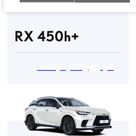
RX 450h+
ᲐᲘᲠᲩᲘᲔᲗ ᲙᲝᲛᲞᲚᲔᲥᲢᲐᲪᲘᲐ