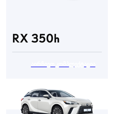
RX 350h
ᲐᲘᲠᲩᲘᲔᲗ ᲙᲝᲛᲞᲚᲔᲥᲢᲐᲪᲘᲐ