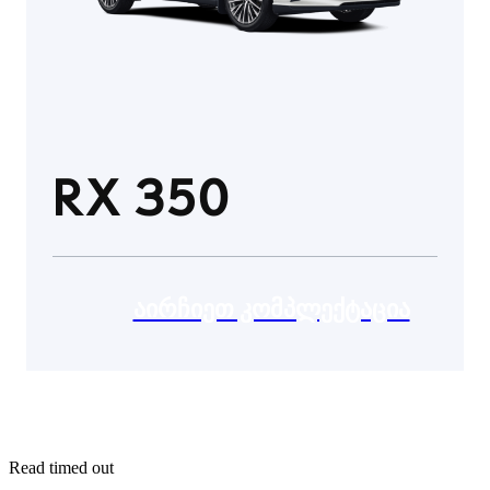
RX 350
ᲐᲘᲠᲩᲘᲔᲗ ᲙᲝᲛᲞᲚᲔᲥᲢᲐᲪᲘᲐ
Read timed out