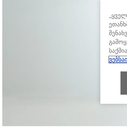
„ყველ
ეთანხ
შენახ
გამოყ
საქმი
ვებსა