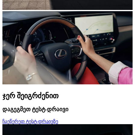
ჯერ შეიგრძენით
დაგეგმეთ ტესტ-დრაივი
ჩაეწერეთ ტესტ-დრაივზე