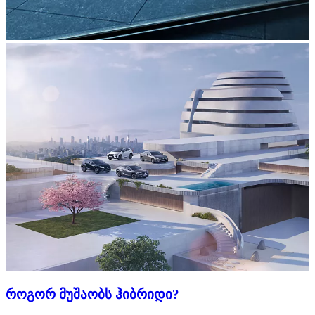
როგორ მუშაობს ჰიბრიდი?